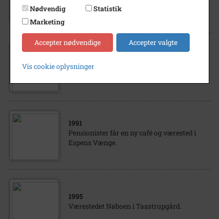
Værested i Høje-Taastrup.
Nødvendig
Statistik
Marketing
Accepter nødvendige
Accepter valgte
1995
- 2000
Vis cookie oplysninger
Regnbuehuset (Fountain House)
1991
Pensionister får en ny café og værested i
Espens Vænge.
1995
Værestedet Naboen i Taastrupgård.