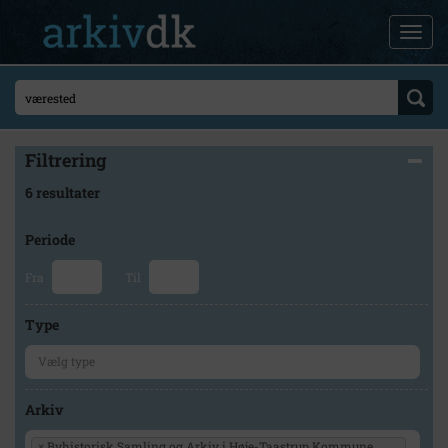
Filtrering
6 resultater
Periode
Fra
Til
Type
Arkiv
×
Byhistorisk Samling og Arkiv i Høje-Taastrup Kommune