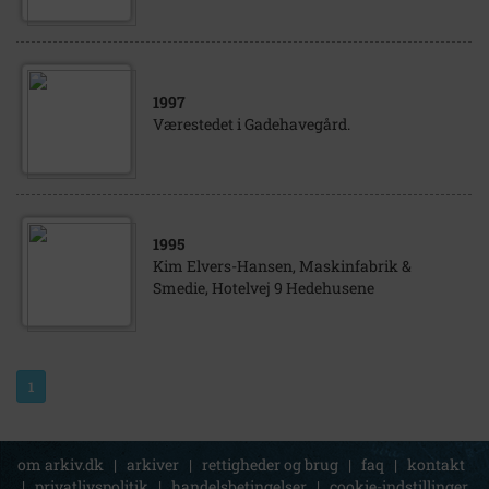
1997
Værestedet i Gadehavegård.
1995
Kim Elvers-Hansen, Maskinfabrik &
Smedie, Hotelvej 9 Hedehusene
1
om arkiv.dk
|
arkiver
|
rettigheder og brug
|
faq
|
kontakt
|
privatlivspolitik
|
handelsbetingelser
|
cookie-indstillinger