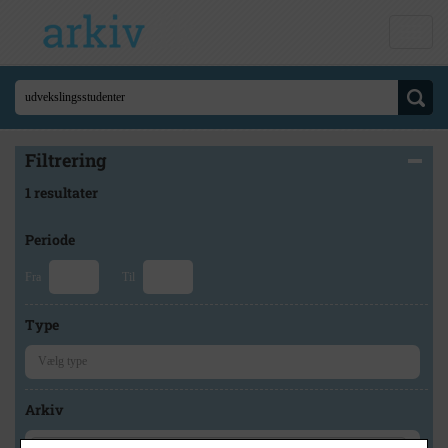
Filtrering
1 resultater
Periode
Fra
Til
Type
Arkiv
×
Ishøj Lokalhistoriske Arkiv