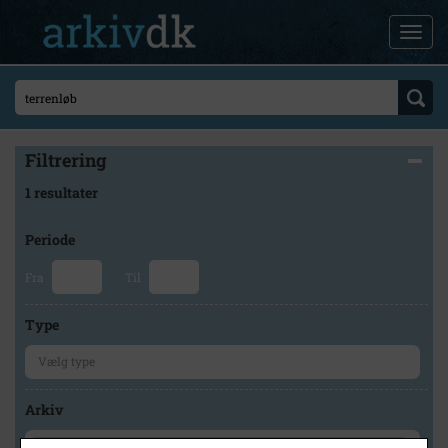
Filtrering
1 resultater
Periode
Fra
Til
Type
Arkiv
×
Lokalarkivet Alsønderup -Tjæreby