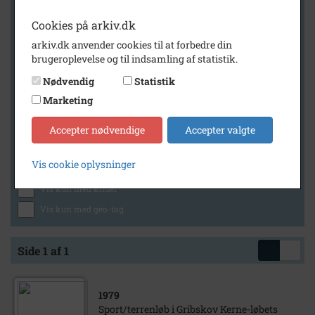
Cookies på arkiv.dk
arkiv.dk anvender cookies til at forbedre din
Geografi
brugeroplevelse og til indsamling af statistik.
Nødvendig
Statistik
Marketing
Generelt
Vis kun med billeder
Accepter nødvendige
Accepter valgte
Vis kun med filmklip
Vis cookie oplysninger
Vis kun med lydklip
Vis kun med kilder
Vis kun med geo-tag
Side 1 af 1
1979
Sport/terrenløb i Gribskov Kerne-løbets