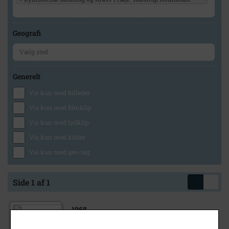
Geografi
Generelt
Vis kun med billeder
Vis kun med filmklip
Vis kun med lydklip
Vis kun med kilder
Vis kun med geo-tag
Side 1 af 1
1968
Frøgården, Frøbjerget 3, Høje Taastrup