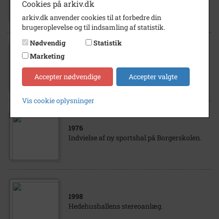
Gården ses her fra Strædet. Idag ligger
Cookies på arkiv.dk
Gymnasiets Sportshal her
arkiv.dk anvender cookies til at forbedre din
brugeroplevelse og til indsamling af statistik.
Nødvendig
Statistik
1968
Marketing
Høje Taastrup Landsby.
Torslundevej/Frøbjerget set fra vest broen.
Accepter nødvendige
Accepter valgte
Her ses fra venstre: Vandbeholderen Høje...
Vis cookie oplysninger
1976
Indvielse af ny sportshal på Borgerskolen.
1998
Hedehushallens stereoanlæg.