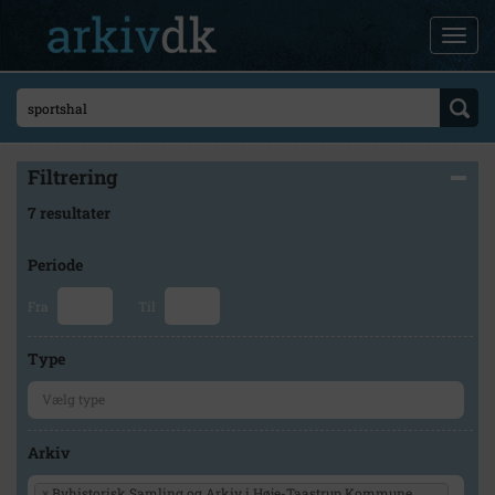
Filtrering
7 resultater
Periode
Fra
Til
Type
Arkiv
×
Byhistorisk Samling og Arkiv i Høje-Taastrup Kommune