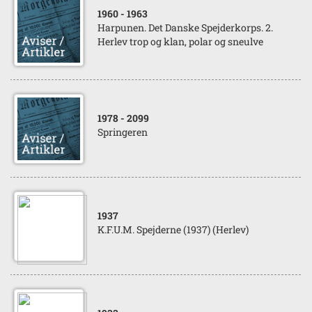
1960
- 1963
Harpunen. Det Danske Spejderkorps. 2.
Herlev trop og klan, polar og sneulve
1978
- 2099
Springeren
1937
K.F.U.M. Spejderne (1937) (Herlev)