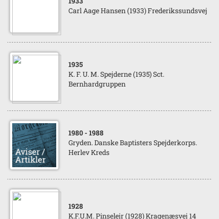
1933
Carl Aage Hansen (1933) Frederikssundsvej
1935
K. F. U. M. Spejderne (1935) Sct.
Bernhardgruppen
1980
- 1988
Gryden. Danske Baptisters Spejderkorps.
Herlev Kreds
1928
K.F.U.M. Pinselejr (1928) Kragenæsvej 14