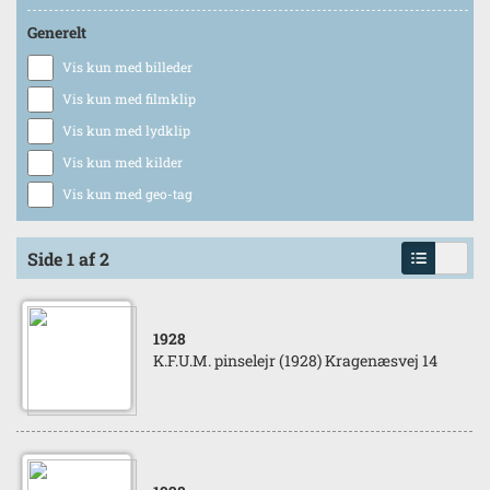
Generelt
Vis kun med billeder
Vis kun med filmklip
Vis kun med lydklip
Vis kun med kilder
Vis kun med geo-tag
Side 1 af 2
1928
K.F.U.M. pinselejr (1928) Kragenæsvej 14