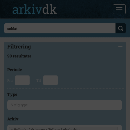
Filtrering
90 resultater
Periode
Fra
Til
Type
Arkiv
×
Holbæk-Arkiverne / Tølløse Lokalarkiv