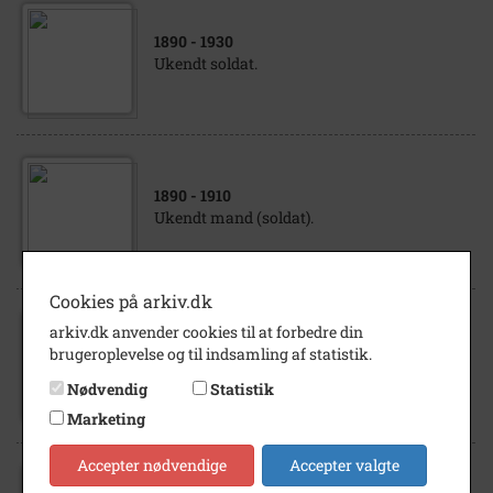
1890
- 1930
Ukendt soldat.
1890
- 1910
Ukendt mand (soldat).
Cookies på arkiv.dk
arkiv.dk anvender cookies til at forbedre din
1890
- 1920
brugeroplevelse og til indsamling af statistik.
Ukendt ung soldat
Nødvendig
Statistik
Marketing
Accepter nødvendige
Accepter valgte