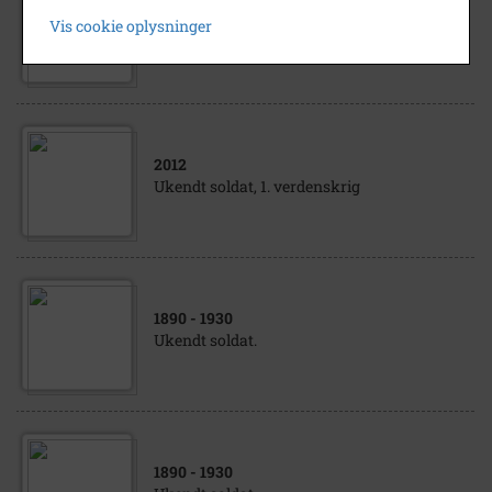
1890
- 1930
Vis cookie oplysninger
Ukendt soldat
2012
Ukendt soldat, 1. verdenskrig
1890
- 1930
Ukendt soldat.
1890
- 1930