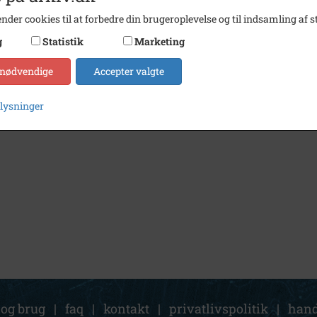
nder cookies til at forbedre din brugeroplevelse og til indsamling af st
g
Statistik
Marketing
 nødvendige
Accepter valgte
plysninger
 og brug
|
faq
|
kontakt
|
privatlivspolitik
|
hand