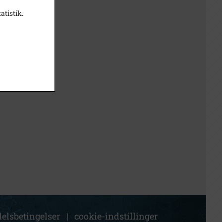
atistik.
elsbetingelser
|
cookie-indstillinger