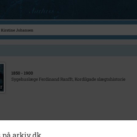
1850
- 1900
Sygehuslæge Ferdinand Ranfft, Kordilgade slægtshistorie
 på arkiv.dk