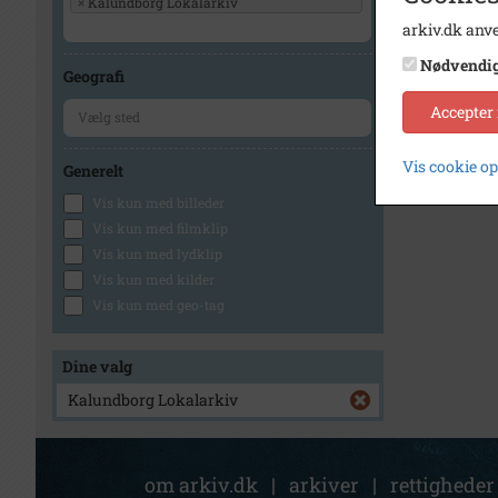
×
Kalundborg Lokalarkiv
arkiv.dk anve
Nødvendi
Geografi
Accepter
Vis cookie o
Generelt
Vis kun med billeder
Vis kun med filmklip
Vis kun med lydklip
Vis kun med kilder
Vis kun med geo-tag
Dine valg
Kalundborg Lokalarkiv
om arkiv.dk
|
arkiver
|
rettigheder