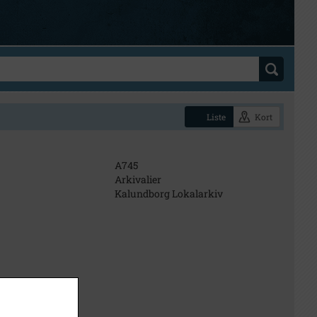
Liste
Kort
A745
Arkivalier
Kalundborg Lokalarkiv