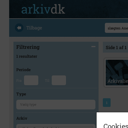
Tilbage
Filtrering
Side 1 af 1
1 resultater
Periode
Fra
Til
Type
1
Arkiv
Cookies