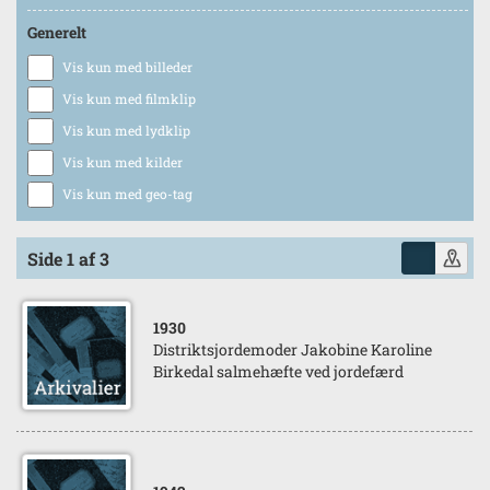
Generelt
Vis kun med billeder
Vis kun med filmklip
Vis kun med lydklip
Vis kun med kilder
Vis kun med geo-tag
Side 1 af 3
1930
Distriktsjordemoder Jakobine Karoline
Birkedal salmehæfte ved jordefærd