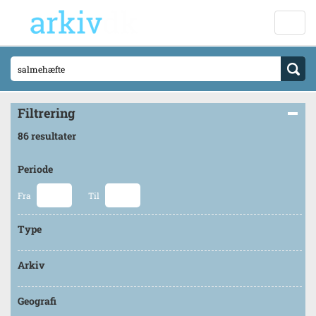
Filtrering
86 resultater
Periode
Fra
Til
Type
Arkiv
Geografi