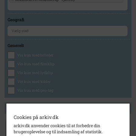
Geografi
Generelt
Vis kun med billeder
Vis kun med filmklip
Vis kun med lydklip
Vis kun med kilder
Vis kun med geo-tag
Side 1 af 1
Cookies på arkiv.dk
arkiv.dk anvender cookies til at forbedre din
1977
brugeroplevelse og til indsamling af statistik.
Åbent hus, Frederikssunds nye renseanlæg,