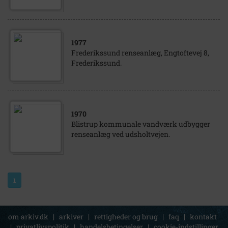
1977
Frederikssund renseanlæg, Engtoftevej 8,
Frederikssund.
1970
Blistrup kommunale vandværk udbygger
renseanlæg ved udsholtvejen.
1
om arkiv.dk
|
arkiver
|
rettigheder og brug
|
faq
|
kontakt
|
privatlivspolitik
|
handelsbetingelser
|
cookie-indstillinger