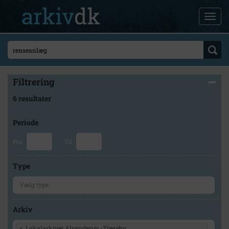
Filtrering
6 resultater
Periode
Fra
Til
Type
Arkiv
×
Lokalarkivet Alsønderup -Tjæreby