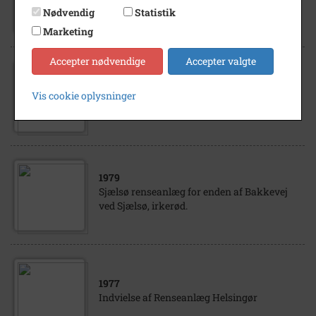
Frederikssund.
Nødvendig
Statistik
Marketing
Accepter nødvendige
Accepter valgte
1978
Vis cookie oplysninger
Espergærde renseanlæg
1979
Sjælsø renseanlæg for enden af Bakkevej
ved Sjælsø, irkerød.
1977
Indvielse af Renseanlæg Helsingør