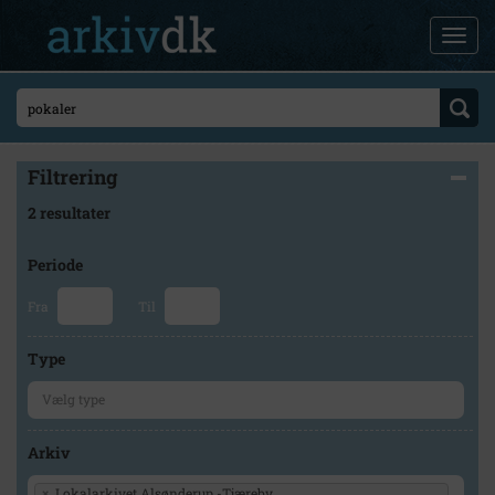
Filtrering
2 resultater
Periode
Fra
Til
Type
Arkiv
×
Lokalarkivet Alsønderup -Tjæreby