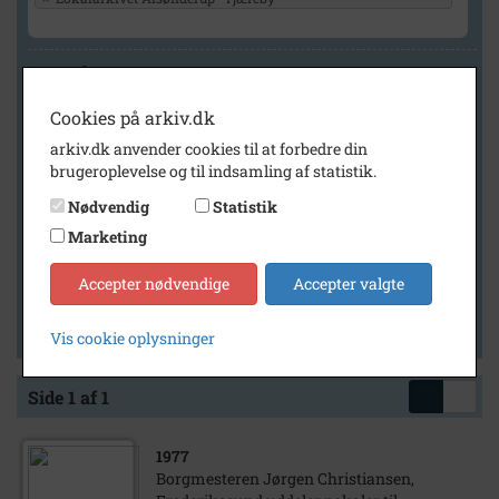
Geografi
Cookies på arkiv.dk
arkiv.dk anvender cookies til at forbedre din
Generelt
brugeroplevelse og til indsamling af statistik.
Vis kun med billeder
Nødvendig
Statistik
Vis kun med filmklip
Marketing
Vis kun med lydklip
Accepter nødvendige
Accepter valgte
Vis kun med kilder
Vis kun med geo-tag
Vis cookie oplysninger
Side 1 af 1
1977
Borgmesteren Jørgen Christiansen,