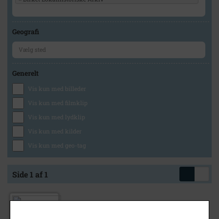
Geografi
Generelt
Vis kun med billeder
Vis kun med filmklip
Vis kun med lydklip
Vis kun med kilder
Vis kun med geo-tag
Side 1 af 1
1980
Birket kirkes klokkestabel med nogle