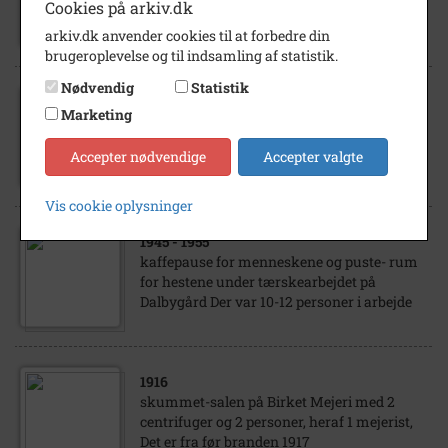
Cookies på arkiv.dk
personer foran
arkiv.dk anvender cookies til at forbedre din
brugeroplevelse og til indsamling af statistik.
Nødvendig
Statistik
Marketing
1950
- 1960
Elisabeth Koch m.fl.
Accepter nødvendige
Accepter valgte
Vis cookie oplysninger
1945
- 1955
kaffepause for menneskene og puste- rum
for hestene under tærskearbejdet på
Dalbygård Der var 10-12 personer i arbejde
1916
skummet-salen på Birket Mejeri med 2
centrifuger og 2 personer, heraf 1 mejerist,
Det er fra før branden 1917