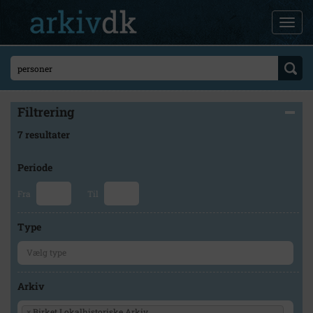
Filtrering
7 resultater
Periode
Fra
Til
Type
Arkiv
×
Birket Lokalhistoriske Arkiv