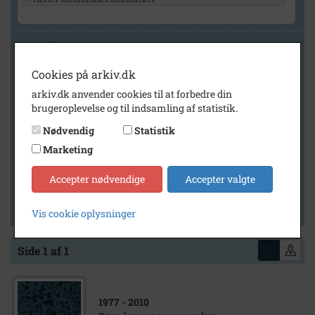
Geografi
Cookies på arkiv.dk
arkiv.dk anvender cookies til at forbedre din
Generelt
brugeroplevelse og til indsamling af statistik.
Vis kun med billeder
Nødvendig
Statistik
Vis kun med filmklip
Marketing
Vis kun med lydklip
Accepter nødvendige
Accepter valgte
Vis kun med kilder
Vis kun med geo-tag
Vis cookie oplysninger
Side 1 af 1
1977
- 2010