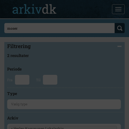
Filtrering
2 resultater
Periode
Fra
Til
Type
Arkiv
×
Herlev Kommunes Lokalarkiv