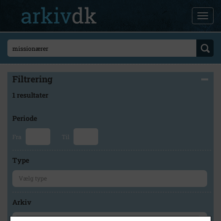
Filtrering
1 resultater
Periode
Fra
Til
Type
Arkiv
×
Holbæk-Arkiverne / Tølløse Lokalarkiv