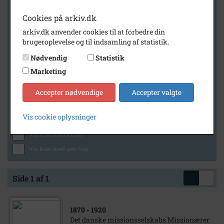
Cookies på arkiv.dk
arkiv.dk anvender cookies til at forbedre din
Geografi
brugeroplevelse og til indsamling af statistik.
Nødvendig
Statistik
Marketing
Generelt
Vis kun med billeder
Accepter nødvendige
Accepter valgte
Vis kun med filmklip
Vis cookie oplysninger
Vis kun med lydklip
Vis kun med kilder
Vis kun med geo-tag
Side 1 af 1
1870
- 1920
Det danske missionsselskabs Missionærer