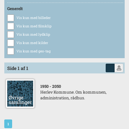
Generelt
Vis kun med billeder
Vis kun med filmklip
Vis kun med lydklip
Vis kun med kilder
Vis kun med geo-tag
Side 1 af 1
1950
- 2050
Herlev Kommune. Om kommunen,
administration, rådhus.
1