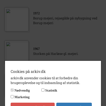
1972
Borup mejeri, rejsegilde på nybygning ved
Borup mejeri
1967
Storken på Harløse gl. mejeri.
Cookies på arkiv.dk
arkiv.dk anvender cookies til at forbedre din
1920
brugeroplevelse og til indsamling af statistik.
Mælkevognen fra Harløse Møester mejeri
Nødvendig
Statistik
Marketing