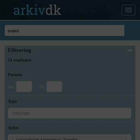
Filtrering
24 resultater
Periode
Fra
Til
Type
Arkiv
Lokalarkivet Alsønderup -Tjæreby
×