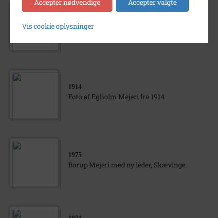
Accepter nødvendige
Accepter valgte
1987
Vis cookie oplysninger
Borup Mejeri, Skævinge
1914
Foto af Egholm Mejeri fra 1914
1975
Borup Mejeri med ny leder, Skævinge.