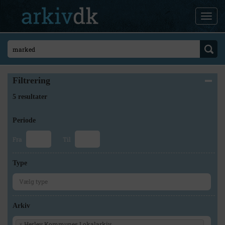
Filtrering
5 resultater
Periode
Fra
Til
Type
Arkiv
Herlev Kommunes Lokalarkiv
×