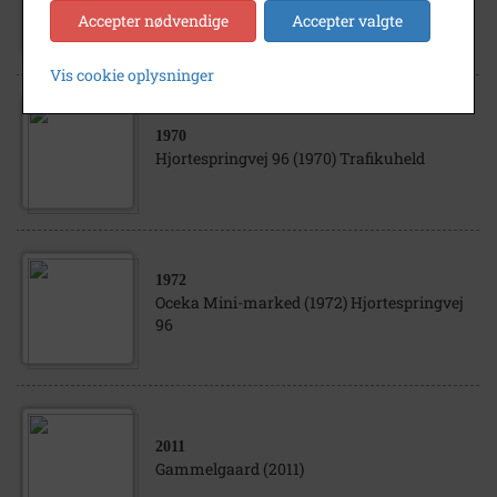
Herlevhuse (1972) Runddyssen 6
Accepter nødvendige
Accepter valgte
Vis cookie oplysninger
1970
Hjortespringvej 96 (1970) Trafikuheld
1972
Oceka Mini-marked (1972) Hjortespringvej
96
2011
Gammelgaard (2011)