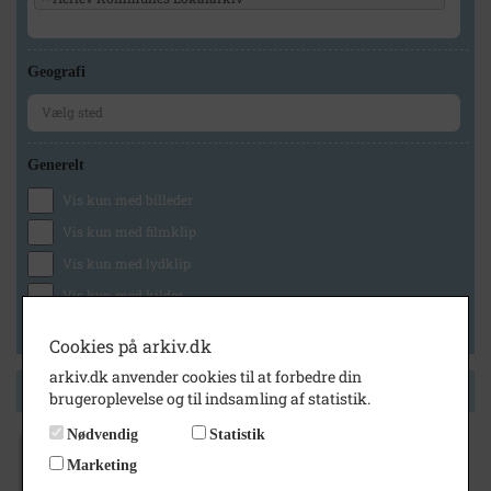
Geografi
Generelt
Vis kun med billeder
Vis kun med filmklip
Vis kun med lydklip
Vis kun med kilder
Vis kun med geo-tag
Cookies på arkiv.dk
arkiv.dk anvender cookies til at forbedre din
Side 1 af 1
brugeroplevelse og til indsamling af statistik.
Nødvendig
Statistik
Marketing
1972