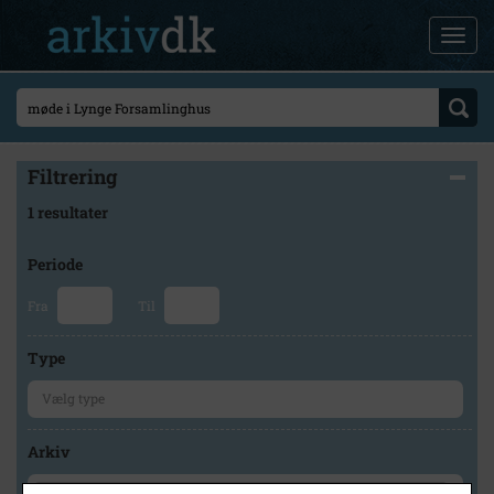
Filtrering
1 resultater
Periode
Fra
Til
Type
Arkiv
×
Lokalhistorisk Arkiv i Sorø - Historiegruppens arkiv