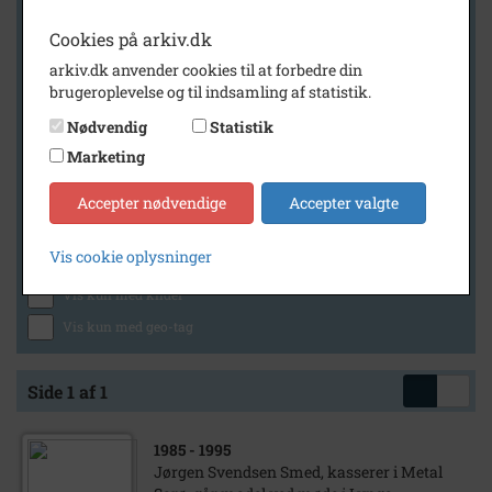
Cookies på arkiv.dk
arkiv.dk anvender cookies til at forbedre din
Geografi
brugeroplevelse og til indsamling af statistik.
Nødvendig
Statistik
Marketing
Generelt
Vis kun med billeder
Accepter nødvendige
Accepter valgte
Vis kun med filmklip
Vis cookie oplysninger
Vis kun med lydklip
Vis kun med kilder
Vis kun med geo-tag
Side 1 af 1
1985
- 1995
Jørgen Svendsen Smed, kasserer i Metal