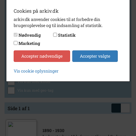
Cookies på arkiv.dk
arkiv.dk anvender cookies til at forbedre din
Geografi
brugeroplevelse og til indsamling af statistik.
Nødvendig
Statistik
Marketing
Generelt
Vis kun med billeder
Accepter nødvendige
Accepter valgte
Vis kun med filmklip
Vis cookie oplysninger
Vis kun med lydklip
Vis kun med kilder
Vis kun med geo-tag
Side 1 af 1
1890
- 1930