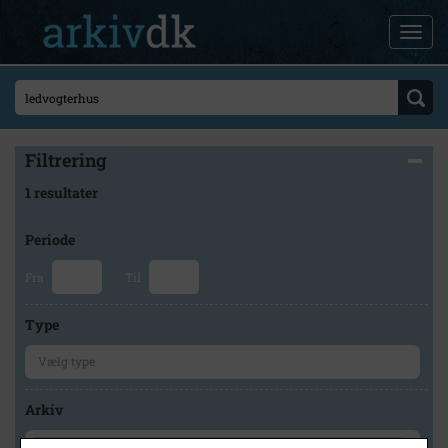
Filtrering
1 resultater
Periode
Fra
Til
Type
Arkiv
×
Holbæk-Arkiverne / Tølløse Lokalarkiv