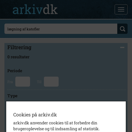
Filtrering
0 resultater
Periode
Fra
Til
Type
Cookies på arkiv.dk
Arkiv
arkiv.dk anvender cookies til at forbedre din
brugeroplevelse og til indsamling af statistik.
×
Lokalarkivet Alsønderup -Tjæreby