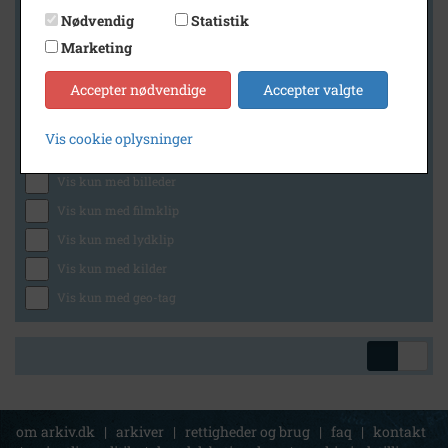
Nødvendig
Statistik
Marketing
Geografi
Accepter nødvendige
Accepter valgte
Vis cookie oplysninger
Generelt
Vis kun med billeder
Vis kun med filmklip
Vis kun med lydklip
Vis kun med kilder
Vis kun med geo-tag
om arkiv.dk
|
arkiver
|
rettigheder og brug
|
faq
|
kontakt