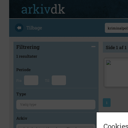
Tilbage
Filtrering
Side 1 af 1
1 resultater
Periode
Fra
Til
Type
1
Arkiv
Cookies