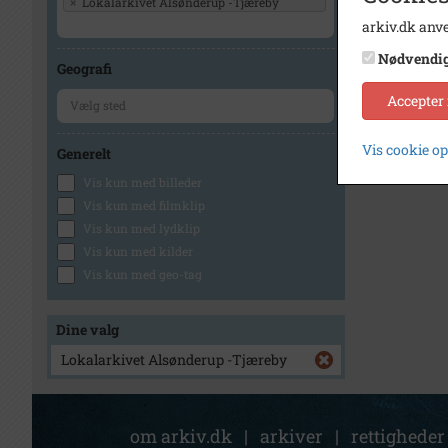
×
Lokalarkivet Alsønderup -Tjæreby
arkiv.dk anve
Nødvendi
Geografi
Accepter
Vis cookie o
Generelt
Vis kun med billeder
Vis kun med filmklip
Vis kun med lydklip
Vis kun med kilder
Vis kun med geo-tag
Dine valg
Lokalarkivet Alsønderup -Tjæreby
om arkiv.dk
|
arkiver
|
rettigheder