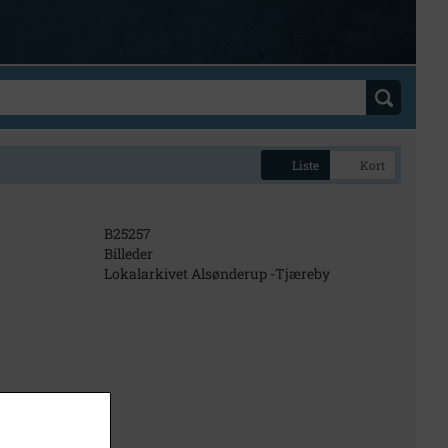
Liste
Kort
B25257
Billeder
Lokalarkivet Alsønderup -Tjæreby