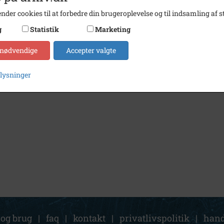
nder cookies til at forbedre din brugeroplevelse og til indsamling af st
g
Statistik
Marketing
 nødvendige
Accepter valgte
plysninger
 og brug
|
faq
|
kontakt
|
privatlivspolitik
|
hand