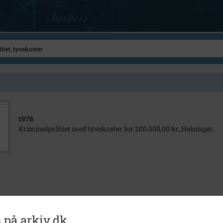
1976
Kriminalpolitiet med tyvekoster for 200.000,00 kr.,Helsingør.
 på arkiv.dk