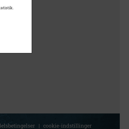
atistik.
elsbetingelser
|
cookie-indstillinger