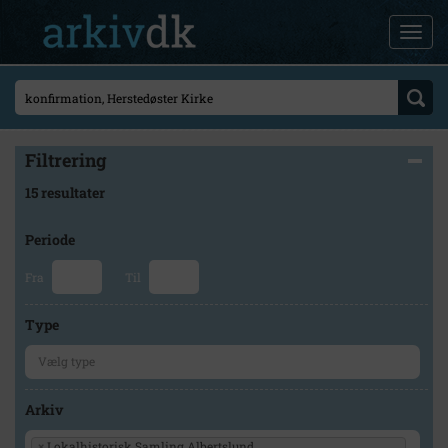
Filtrering
15 resultater
Periode
Fra
Til
Type
Arkiv
×
Lokalhistorisk Samling Albertslund