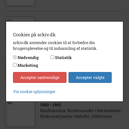
1960
- 1970
Konfirmation. Konfirmander i Herstedøster
Cookies på arkiv.dk
Kirke med pastor Vedtofte. (Ca.1964)
arkiv.dk anvender cookies til at forbedre din
brugeroplevelse og til indsamling af statistik.
Nødvendig
Statistik
1965
- 1970
Marketing
Konfirmation. Konfirmander i Herstedøster
Kirke med pastor Vedtofte. (Ca.1968)
Accepter nødvendige
Accepter valgte
Vis cookie oplysninger
1960
- 1965
Konfirmation. Konfirmander i Herstedøster
Kirke med pastor Vedtofte. (1960'erne)