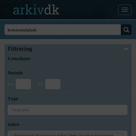
Filtrering
6 resultater
Periode
Fra
Til
Type
Arkiv
×
Byhistorisk Samling og Arkiv i Høje-Taastrup Kommune