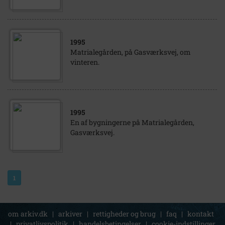
1995
Matrialegården, på Gasværksvej, om
vinteren.
1995
En af bygningerne på Matrialegården,
Gasværksvej.
1
om arkiv.dk
|
arkiver
|
rettigheder og brug
|
faq
|
kontakt
|
privatlivspolitik
|
handelsbetingelser
|
cookie-indstillinger