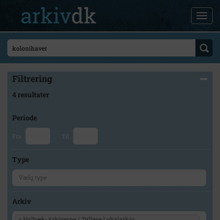
Filtrering
4 resultater
Periode
Fra
Til
Type
Arkiv
×
Holbæk-Arkiverne / Tølløse Lokalarkiv