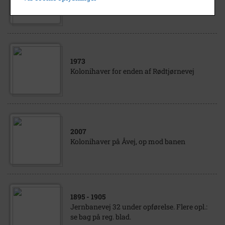
Kolonihaver i Tølløse.
1973
Kolonihaver for enden af Rødtjørnevej
2007
Kolonihaver på Åvej, op mod banen
1895
- 1905
Jernbanevej 32 under opførelse. Flere opl.:
se bag på reg. blad.