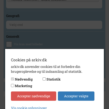
Geografi
Generelt
Vis kun med billeder
Vis kun med filmklip
Vis kun med lydklip
Cookies på arkiv.dk
Vis kun med kilder
arkiv.dk anvender cookies til at forbedre din
brugeroplevelse og til indsamling af statistik.
Vis kun med geo-tag
Nødvendig
Statistik
Marketing
Side 1 af 1
Accepter nødvendige
Accepter valgte
1970
- 1990
Vis cookie oplysninger