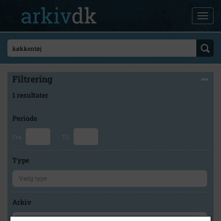
Filtrering
1 resultater
Periode
Fra
Til
Type
Arkiv
×
Holbæk-Arkiverne / Tølløse Lokalarkiv