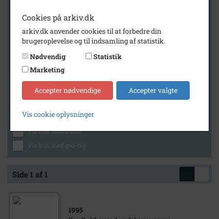
Cookies på arkiv.dk
arkiv.dk anvender cookies til at forbedre din
Geografi
brugeroplevelse og til indsamling af statistik.
Nødvendig
Statistik
Marketing
Generelt
Vis kun med billeder
Accepter nødvendige
Accepter valgte
Vis kun med filmklip
Vis cookie oplysninger
Vis kun med lydklip
Vis kun med kilder
Vis kun med geo-tag
Side 1 af 1
1995