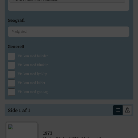
Geografi
Generelt
Vis kun med billeder
Vis kun med filmklip
Vis kun med lydklip
Vis kun med kilder
Vis kun med geo-tag
Side 1 af 1
1973