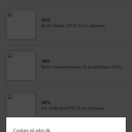
1973
Herlev Bladet (1973) 25-års jubilæum
1957
Herlev Handelsforening 25-års jubilæum (1957)
1973
H.I. Fodbold (1973) 50 års jubilæum
Cookies på arkiv.dk