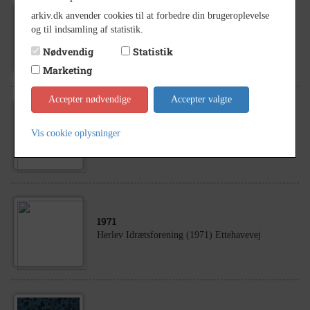
arkiv.dk anvender cookies til at forbedre din brugeroplevelse
1973
og til indsamling af statistik.
Dansk Arbejdsmands Forbund (1973) 50 års
jubilæum
Nødvendig
Statistik
Marketing
Accepter nødvendige
Accepter valgte
1976
Vis cookie oplysninger
Dronning Margrethe II (1976) Herlev Kirke
1971
Herlev Idrætsforening (1971) Ettehavevej