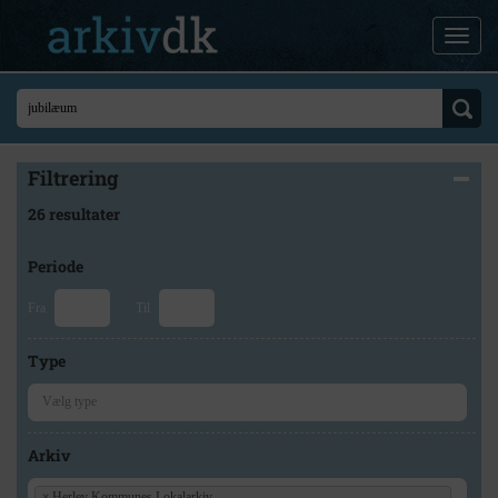
Filtrering
26 resultater
Periode
Fra
Til
Type
Arkiv
×
Herlev Kommunes Lokalarkiv