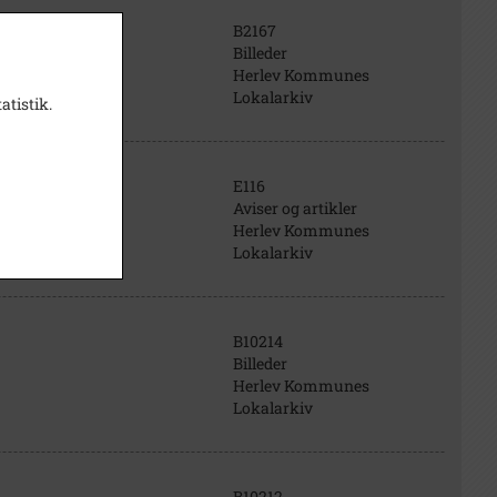
B2167
Billeder
Herlev Kommunes
Lokalarkiv
atistik.
E116
Aviser og artikler
Herlev Kommunes
Lokalarkiv
B10214
Billeder
Herlev Kommunes
Lokalarkiv
B10212