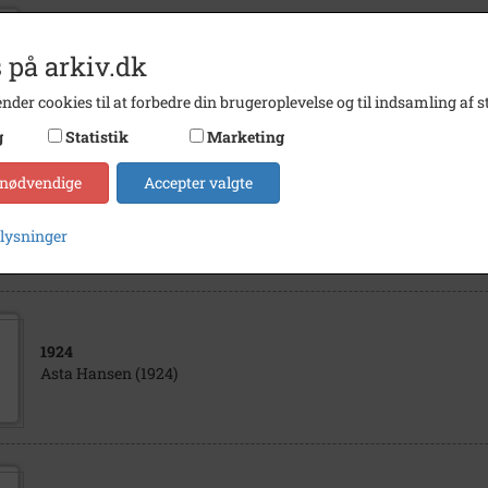
1974
 på arkiv.dk
Herlev Bibliotek (1974) Herlev Kommunes Lokalarkiv
nder cookies til at forbedre din brugeroplevelse og til indsamling af st
g
Statistik
Marketing
 nødvendige
Accepter valgte
1980
- 2100
Tubberup Tidende
plysninger
1924
Asta Hansen (1924)