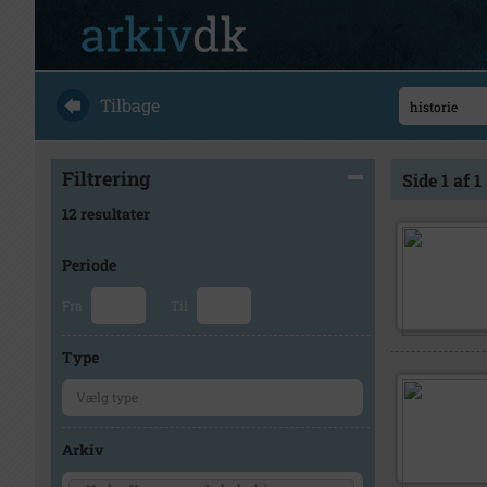
Tilbage
Filtrering
Side 1 af 1
12 resultater
Periode
Fra
Til
Type
Arkiv