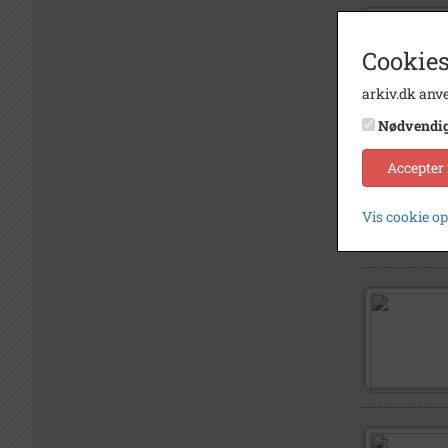
Cookies
arkiv.dk anve
Nødvendi
Accepter
Vis cookie o