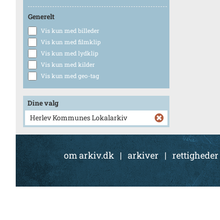
Generelt
Vis kun med billeder
Vis kun med filmklip
Vis kun med lydklip
Vis kun med kilder
Vis kun med geo-tag
Dine valg
Herlev Kommunes Lokalarkiv
om arkiv.dk
|
arkiver
|
rettigheder