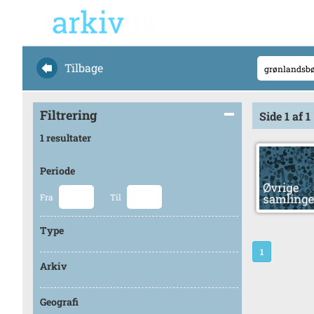
Tilbage
Filtrering
Side 1 af 1
1 resultater
Periode
Fra
Til
Type
1
Arkiv
Geografi