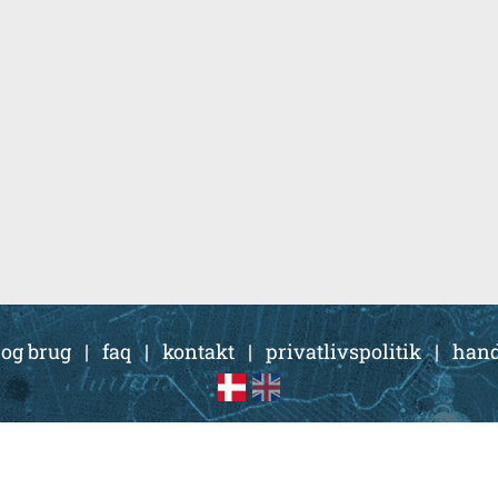
 og brug
|
faq
|
kontakt
|
privatlivspolitik
|
hand