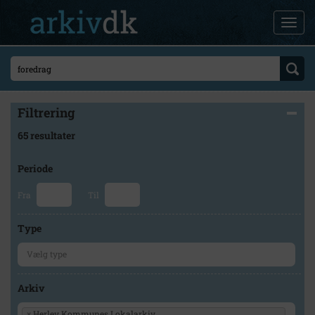
Filtrering
65 resultater
Periode
Fra
Til
Type
Arkiv
×
Herlev Kommunes Lokalarkiv