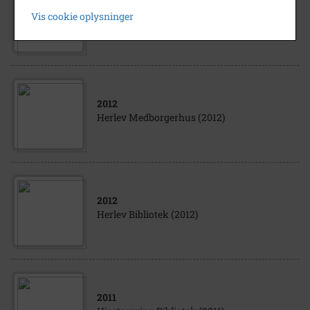
2011
Vis cookie oplysninger
Hjortespring bibliotek (2011)
2012
Herlev Medborgerhus (2012)
2012
Herlev Bibliotek (2012)
2011