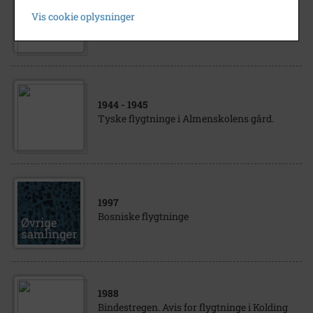
Navnene på de fire russiske flygtninge fra
Vis cookie oplysninger
Haderslevvej
1944
- 1945
Tyske flygtninge i Almenskolens gård.
1997
Bosniske flygtninge
1988
Bindestregen. Avis for flygtninge i Kolding