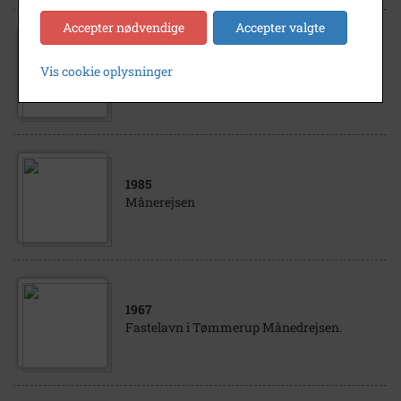
Accepter nødvendige
Accepter valgte
1985
Vis cookie oplysninger
Fastelavnsfest i Tømmerup 1985
1985
Månerejsen
1967
Fastelavn i Tømmerup Månedrejsen.