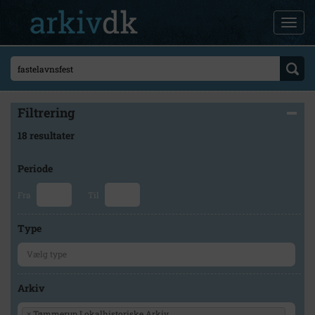
Filtrering
18 resultater
Periode
Fra
Til
Type
Arkiv
×
Tømmerup Lokalhistoriske Arkiv