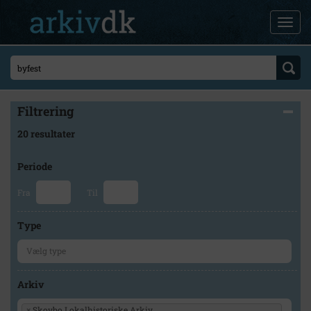
Filtrering
20 resultater
Periode
Fra
Til
Type
Arkiv
×
Skovbo Lokalhistoriske Arkiv