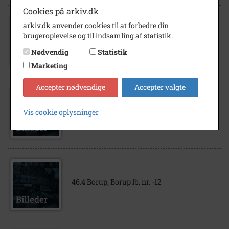
Cookies på arkiv.dk
arkiv.dk anvender cookies til at forbedre din
brugeroplevelse og til indsamling af statistik.
46.4 Borup, Borup lb. nr. -10
Nødvendig
Statistik
Marketing
Accepter nødvendige
Accepter valgte
46.4 Borup, Borup lb. nr. -11
Vis cookie oplysninger
46.4 Borup, Borup lb. nr. -12