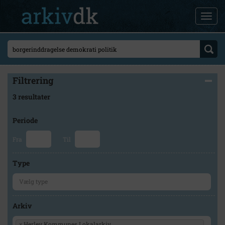
Filtrering
3 resultater
Periode
Fra
Til
Type
Arkiv
×
Herlev Kommunes Lokalarkiv