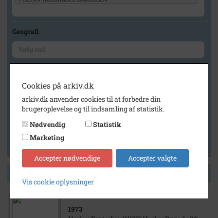
Geografi
Generelt
Cookies på arkiv.dk
Vis kun med billeder
arkiv.dk anvender cookies til at forbedre din
Vis kun med filmklip
brugeroplevelse og til indsamling af statistik.
Vis kun med lydklip
Nødvendig
Statistik
Vis kun med kilder
Marketing
Vis kun med geo-tag
Accepter nødvendige
Accepter valgte
Side 1 af 1
Vis cookie oplysninger
1973