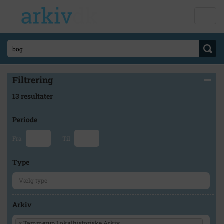
Filtrering
13 resultater
Periode
Fra
Til
Type
Arkiv
×
Tømmerup Lokalhistoriske Arkiv