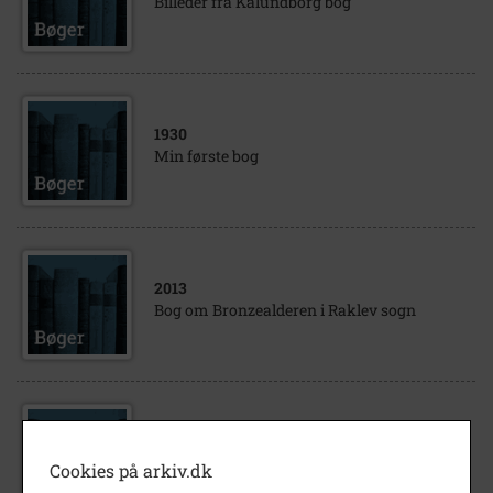
Billeder fra Kalundborg bog
1930
Min første bog
2013
Bog om Bronzealderen i Raklev sogn
1911
Bog /roman Kalulu, Kongesøn og slave
Cookies på arkiv.dk