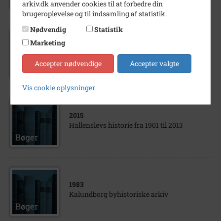
arkiv.dk anvender cookies til at forbedre din
brugeroplevelse og til indsamling af statistik.
Nødvendig
Statistik
Marketing
2015
Historien om de Reerslev gårde
Accepter nødvendige
Accepter valgte
Vis cookie oplysninger
2015
Hallenslevs historie fra 1901 til 2013
1983
Kalundborg byhistoriske arkiv