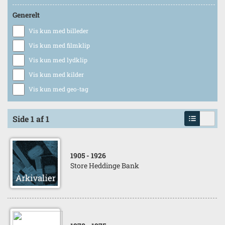
Generelt
Vis kun med billeder
Vis kun med filmklip
Vis kun med lydklip
Vis kun med kilder
Vis kun med geo-tag
Side 1 af 1
1905
- 1926
Store Heddinge Bank