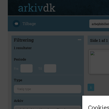
Tilbage
Filtrering
Side 1 af 1
1 resultater
Periode
Fra
Til
Type
1
Arkiv
Cookies