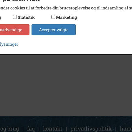
nder cookies til at forbedre din brugeroplevelse og til indsamling af st
g
Statistik
Marketing
 nødvendige
Accepter valgte
plysninger
 og brug
|
faq
|
kontakt
|
privatlivspolitik
|
hand