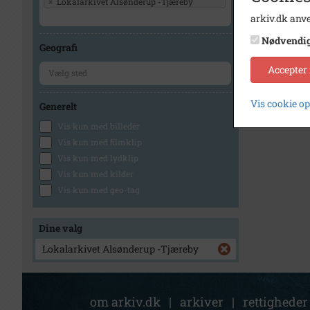
×
Lokalarkivet Alsønderup -Tjæreby
arkiv.dk anve
Nødvendi
Geografi
Accepter
Vis cookie o
Generelt
Vis kun med billeder
Vis kun med filmklip
Vis kun med lydklip
Vis kun med kilder
Vis kun med geo-tag
Dine valg
Lokalarkivet Alsønderup -Tjæreby
om arkiv.dk
|
arkiver
|
rettigheder