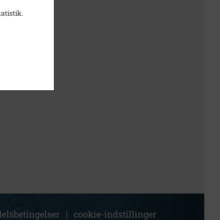
atistik.
elsbetingelser
|
cookie-indstillinger