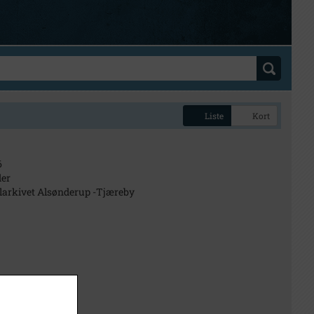
Liste
Kort
6
der
larkivet Alsønderup -Tjæreby