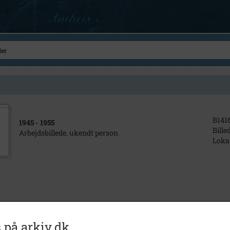
B141
1945
- 1955
Bille
Arbejdsbillede, ukendt person
Loka
 på arkiv.dk