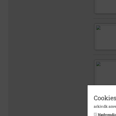
Cookies
arkiv.dk anve
Nødvendi