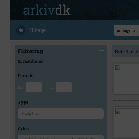
Tilbage
Filtrering
Side 1 af 4
91 resultater
Periode
Fra
Til
Type
Arkiv