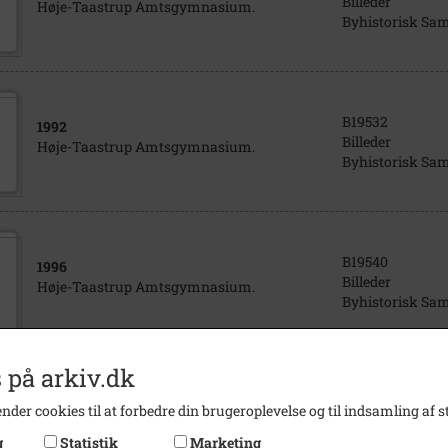
Billeder
Høje-Taastrup Amtsgymnasium.
Byhistorisk Sa
B19532
1992
Billeder
Høje-Taastrup Amtsgymnasium.
Byhistorisk Sa
B19540
1996
Billeder
Høje-Taastrup Amtsgymnasium.
Byhistorisk Sa
 på arkiv.dk
B19525
2000
nder cookies til at forbedre din brugeroplevelse og til indsamling af st
Billeder
Høje-Taastrup Amtsgymnasium.
Byhistorisk Sa
g
Statistik
Marketing