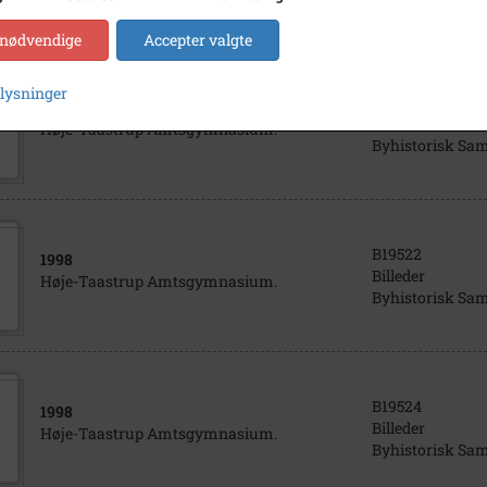
 nødvendige
Accepter valgte
plysninger
B19519
1995
Billeder
Høje-Taastrup Amtsgymnasium.
Byhistorisk Sa
B19522
1998
Billeder
Høje-Taastrup Amtsgymnasium.
Byhistorisk Sa
B19524
1998
Billeder
Høje-Taastrup Amtsgymnasium.
Byhistorisk Sa