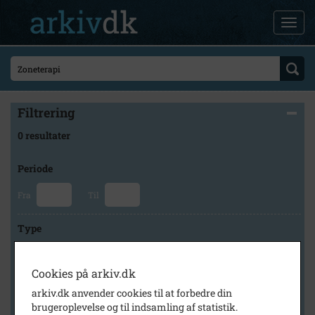
Filtrering
0 resultater
Periode
Fra
Til
Type
Cookies på arkiv.dk
Arkiv
arkiv.dk anvender cookies til at forbedre din
brugeroplevelse og til indsamling af statistik.
×
Høng Lokalhistoriske Arkiv