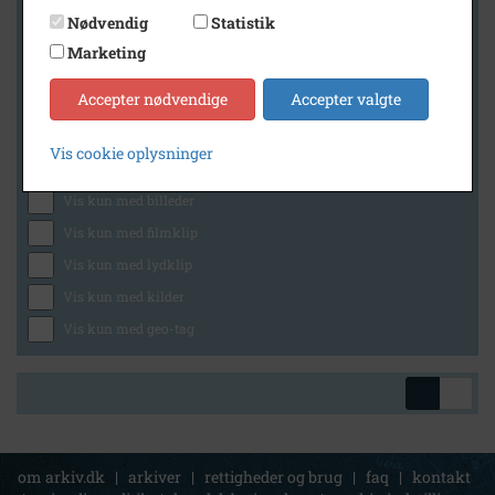
Nødvendig
Statistik
Marketing
Geografi
Accepter nødvendige
Accepter valgte
Vis cookie oplysninger
Generelt
Vis kun med billeder
Vis kun med filmklip
Vis kun med lydklip
Vis kun med kilder
Vis kun med geo-tag
om arkiv.dk
|
arkiver
|
rettigheder og brug
|
faq
|
kontakt