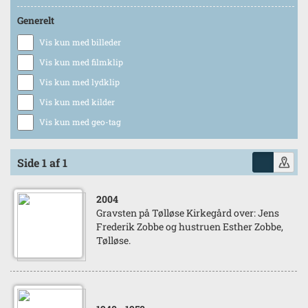
Generelt
Vis kun med billeder
Vis kun med filmklip
Vis kun med lydklip
Vis kun med kilder
Vis kun med geo-tag
Side 1 af 1
2004
Gravsten på Tølløse Kirkegård over: Jens
Frederik Zobbe og hustruen Esther Zobbe,
Tølløse.