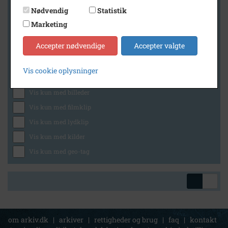
Nødvendig
Statistik
Marketing
Geografi
Accepter nødvendige
Accepter valgte
Vis cookie oplysninger
Generelt
Vis kun med billeder
Vis kun med filmklip
Vis kun med lydklip
Vis kun med kilder
Vis kun med geo-tag
om arkiv.dk
|
arkiver
|
rettigheder og brug
|
faq
|
kontakt