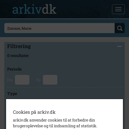
Filtrering
0 resultater
Periode
Fra
Til
Type
Cookies på arkiv.dk
Arkiv
arkiv.dk anvender cookies til at forbedre din
brugeroplevelse og til indsamling af statistik.
×
Faxe Kommunes Arkiver