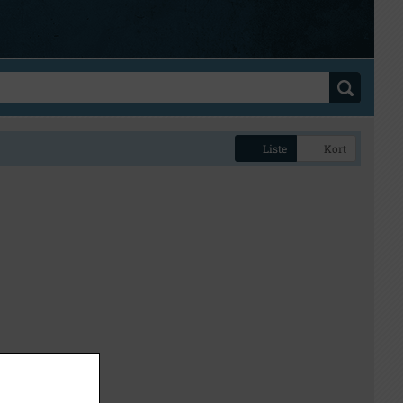
Liste
Kort