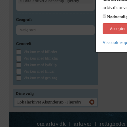
×
Lokalarkivet Alsønderup -Tjæreby
arkiv.dk anve
Nødvendi
Geografi
Accepter
Vis cookie o
Generelt
Vis kun med billeder
Vis kun med filmklip
Vis kun med lydklip
Vis kun med kilder
Vis kun med geo-tag
Dine valg
Lokalarkivet Alsønderup -Tjæreby
om arkiv.dk
|
arkiver
|
rettigheder