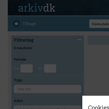
Tilbage
Filtrering
0 resultater
Periode
Fra
Til
Type
Arkiv
Cookies