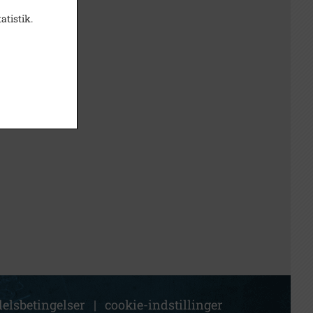
atistik.
elsbetingelser
|
cookie-indstillinger