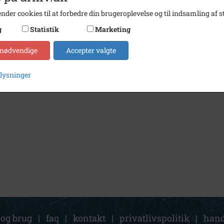
nder cookies til at forbedre din brugeroplevelse og til indsamling af st
g
Statistik
Marketing
 nødvendige
Accepter valgte
plysninger
 og brug
|
faq
|
kontakt
|
privatlivspolitik
|
hand