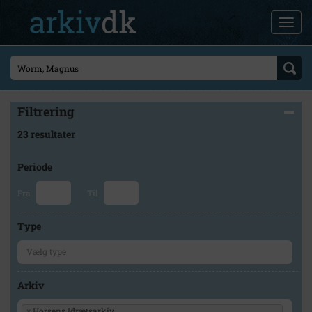
Filtrering
23 resultater
Periode
Fra
Til
Type
Arkiv
×
Horsens Idrætsarkiv