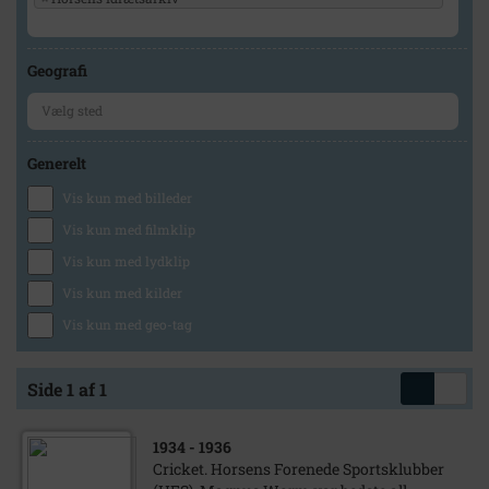
Geografi
Generelt
Vis kun med billeder
Vis kun med filmklip
Vis kun med lydklip
Vis kun med kilder
Vis kun med geo-tag
Side 1 af 1
1934
- 1936
Cricket. Horsens Forenede Sportsklubber