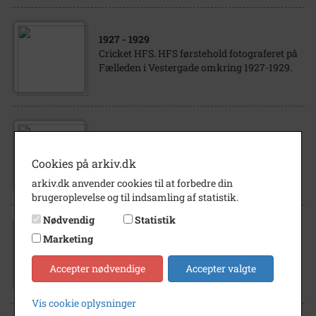
1927
- 1929
Cricket HFS. HFS førstehold fotograferet på
Fælleden i Vestergade omkring 1927-1929.
1929
Cricket HFS. Crickethold på besøg i
Cookies på arkiv.dk
Silkeborg.1929.
arkiv.dk anvender cookies til at forbedre din
brugeroplevelse og til indsamling af statistik.
Nødvendig
Statistik
Marketing
1929
Cricket HFS. HFS holdet i 1929.
Accepter nødvendige
Accepter valgte
Vis cookie oplysninger