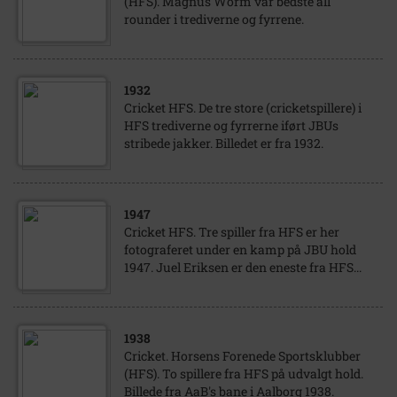
(HFS). Magnus Worm var bedste all
rounder i trediverne og fyrrene.
1932
Cricket HFS. De tre store (cricketspillere) i
HFS trediverne og fyrrerne iført JBUs
stribede jakker. Billedet er fra 1932.
1947
Cricket HFS. Tre spiller fra HFS er her
fotograferet under en kamp på JBU hold
1947. Juel Eriksen er den eneste fra HFS...
1938
Cricket. Horsens Forenede Sportsklubber
(HFS). To spillere fra HFS på udvalgt hold.
Billede fra AaB's bane i Aalborg 1938.