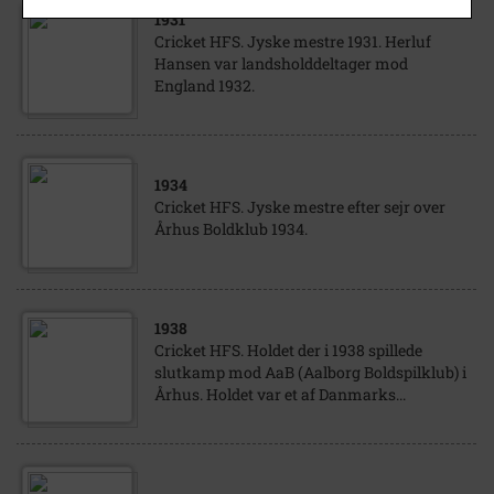
1931
Cricket HFS. Jyske mestre 1931. Herluf
Hansen var landsholddeltager mod
England 1932.
1934
Cricket HFS. Jyske mestre efter sejr over
Århus Boldklub 1934.
1938
Cricket HFS. Holdet der i 1938 spillede
slutkamp mod AaB (Aalborg Boldspilklub) i
Århus. Holdet var et af Danmarks...