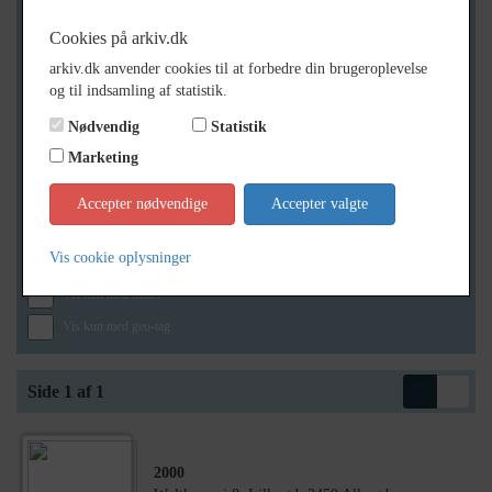
Cookies på arkiv.dk
arkiv.dk anvender cookies til at forbedre din brugeroplevelse
Geografi
og til indsamling af statistik.
Nødvendig
Statistik
Marketing
Generelt
Vis kun med billeder
Accepter nødvendige
Accepter valgte
Vis kun med filmklip
Vis cookie oplysninger
Vis kun med lydklip
Vis kun med kilder
Vis kun med geo-tag
Side 1 af 1
2000