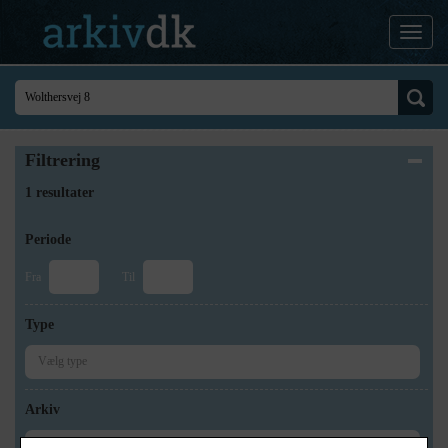
Filtrering
1 resultater
Periode
Fra
Til
Type
Arkiv
×
Lokalhistorisk Arkiv og Forening i Allerød Kommune