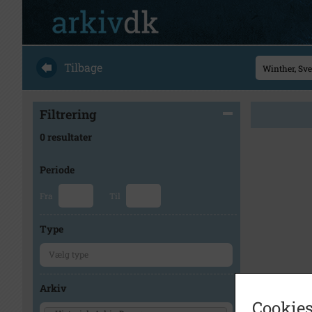
Tilbage
Filtrering
0 resultater
Periode
Fra
Til
Type
Arkiv
Cookies