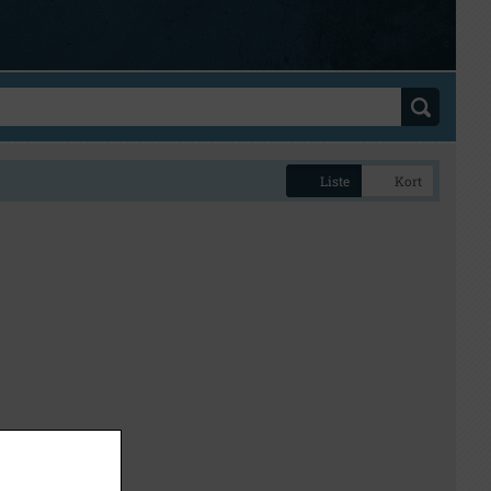
Liste
Kort