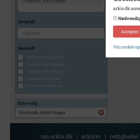
×
Historisk Arkiv Dragør
arkiv.dk anve
Nødvendi
Geografi
Accepter
Vis cookie o
Generelt
Vis kun med billeder
Vis kun med filmklip
Vis kun med lydklip
Vis kun med kilder
Vis kun med geo-tag
Dine valg
Historisk Arkiv Dragør
om arkiv.dk
|
arkiver
|
rettigheder