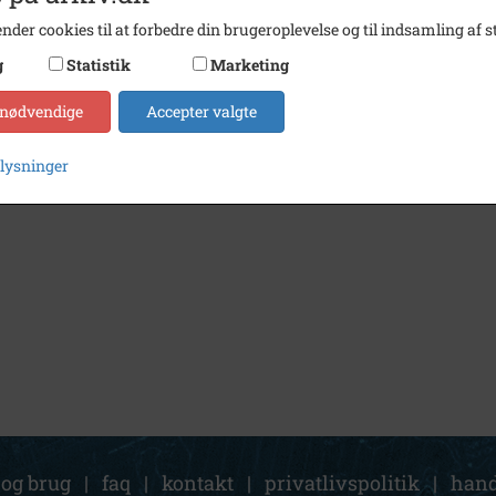
nder cookies til at forbedre din brugeroplevelse og til indsamling af st
g
Statistik
Marketing
 nødvendige
Accepter valgte
plysninger
 og brug
|
faq
|
kontakt
|
privatlivspolitik
|
hand