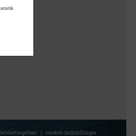
atistik.
elsbetingelser
|
cookie-indstillinger