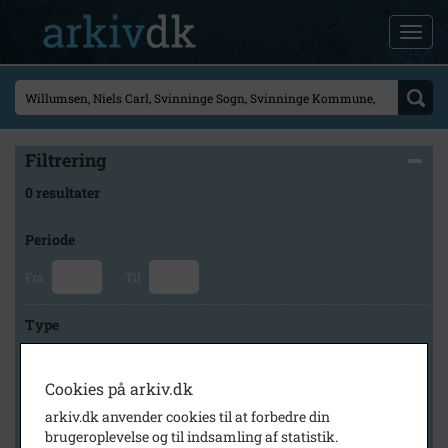
Filtrering
0 resultater
Periode
Fra
Til
Type
Cookies på arkiv.dk
Arkiv
arkiv.dk anvender cookies til at forbedre din
brugeroplevelse og til indsamling af statistik.
×
Svinninge Lokalhistoriske Arkiv