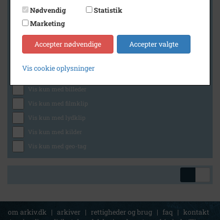
Nødvendig
Statistik
Marketing
Geografi
Accepter nødvendige
Accepter valgte
Vis cookie oplysninger
Generelt
Vis kun med billeder
Vis kun med filmklip
Vis kun med lydklip
Vis kun med kilder
Vis kun med geo-tag
om arkiv.dk
|
arkiver
|
rettigheder og brug
|
faq
|
kontakt