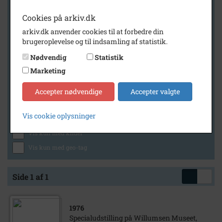
Cookies på arkiv.dk
arkiv.dk anvender cookies til at forbedre din
Geografi
brugeroplevelse og til indsamling af statistik.
Nødvendig
Statistik
Marketing
Generelt
Vis kun med billeder
Accepter nødvendige
Accepter valgte
Vis kun med filmklip
Vis cookie oplysninger
Vis kun med lydklip
Vis kun med kilder
Vis kun med geo-tag
Side 1 af 1
1976
Specialudstilling på Willumsen Museet,