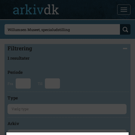
Filtrering
1 resultater
Periode
Fra
Til
Type
Arkiv
×
Lokalarkivet Alsønderup -Tjæreby