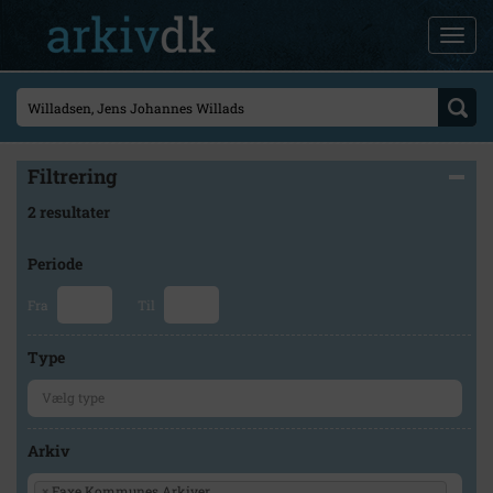
Filtrering
2 resultater
Periode
Fra
Til
Type
Arkiv
×
Faxe Kommunes Arkiver