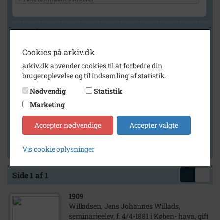
Geografi
Cookies på arkiv.dk
arkiv.dk anvender cookies til at forbedre din
Generelt
brugeroplevelse og til indsamling af statistik.
Vis kun med billeder
Nødvendig
Statistik
Vis kun med filmklip
Marketing
Vis kun med lydklip
Accepter nødvendige
Accepter valgte
Vis kun med kilder
Vis kun med geo-tag
Vis cookie oplysninger
Side 1 af 1
1909
Willadsen, Jens Johannes Willads,
seminarieelev, f. 4/4-1881 i Køben- havn, gift