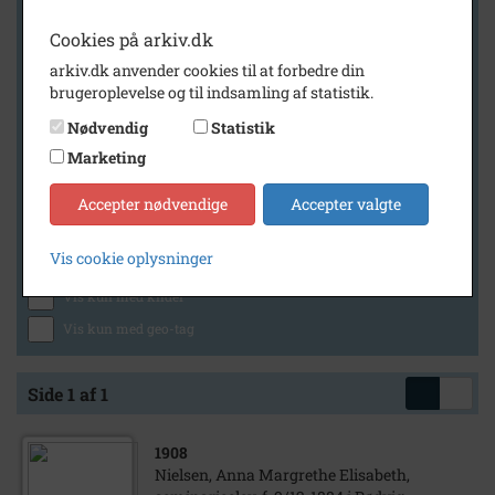
Cookies på arkiv.dk
arkiv.dk anvender cookies til at forbedre din
Geografi
brugeroplevelse og til indsamling af statistik.
Nødvendig
Statistik
Marketing
Generelt
Vis kun med billeder
Accepter nødvendige
Accepter valgte
Vis kun med filmklip
Vis cookie oplysninger
Vis kun med lydklip
Vis kun med kilder
Vis kun med geo-tag
Side 1 af 1
1908
Nielsen, Anna Margrethe Elisabeth,