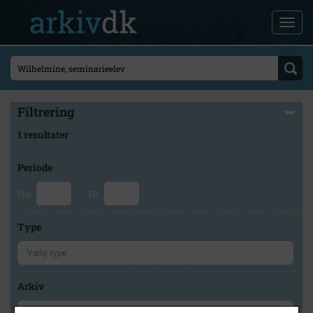
Filtrering
1 resultater
Periode
Fra
Til
Type
Arkiv
×
Faxe Kommunes Arkiver