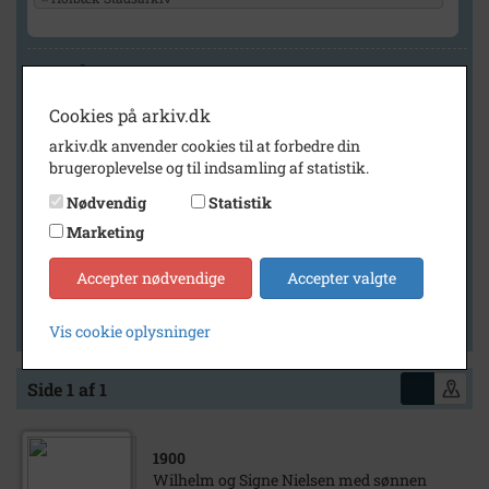
Geografi
Cookies på arkiv.dk
arkiv.dk anvender cookies til at forbedre din
Generelt
brugeroplevelse og til indsamling af statistik.
Vis kun med billeder
Nødvendig
Statistik
Vis kun med filmklip
Marketing
Vis kun med lydklip
Accepter nødvendige
Accepter valgte
Vis kun med kilder
Vis kun med geo-tag
Vis cookie oplysninger
Side 1 af 1
1900
Wilhelm og Signe Nielsen med sønnen