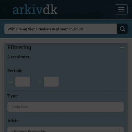
Filtrering
2 resultater
Periode
Fra
Til
Type
Arkiv
×
Holbæk Stadsarkiv