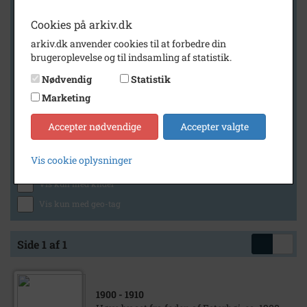
Cookies på arkiv.dk
arkiv.dk anvender cookies til at forbedre din
Geografi
brugeroplevelse og til indsamling af statistik.
Nødvendig
Statistik
Marketing
Generelt
Vis kun med billeder
Accepter nødvendige
Accepter valgte
Vis kun med filmklip
Vis cookie oplysninger
Vis kun med lydklip
Vis kun med kilder
Vis kun med geo-tag
Side 1 af 1
1900
- 1910