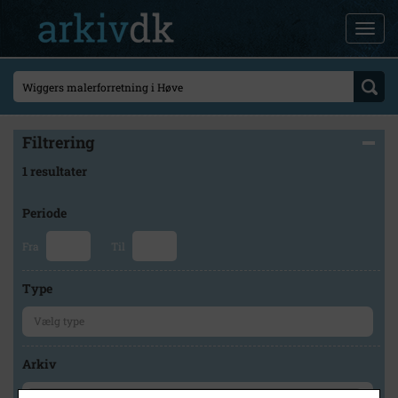
Filtrering
1 resultater
Periode
Fra
Til
Type
Arkiv
×
Odsherred Lokalarkiv