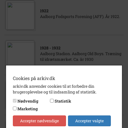
1922
Aalborg Fodsports Forening (AFF). År 1922.
1928
- 1932
Aalborg Stadion. Aalborg Old Boys. Træning
til idrætsmærket. Ca. år 1930
Cookies på arkiv.dk
arkiv.dk anvender cookies til at forbedre din
1922
brugeroplevelse og til indsamling af statistik.
Aalborg Fodsports Forening (AFF). År 1922.
Nødvendig
Statistik
Marketing
Accepter nødvendige
Accepter valgte