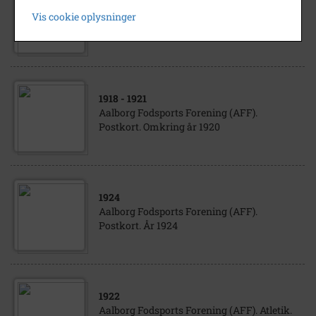
1921
Vis cookie oplysninger
Aalborg Fodsports Forening (AFF). År 1921.
1918
- 1921
Aalborg Fodsports Forening (AFF).
Postkort. Omkring år 1920
1924
Aalborg Fodsports Forening (AFF).
Postkort. År 1924
1922
Aalborg Fodsports Forening (AFF). Atletik.