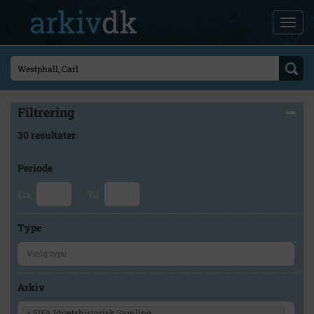
Filtrering
30 resultater
Periode
Fra
Til
Type
Arkiv
×
SIFA Idrætshistorisk Samling